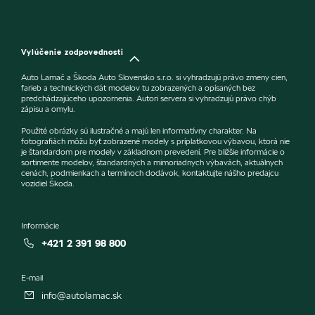
Vylúčenie zodpovednosti
Auto Lamač a Škoda Auto Slovensko s.r.o. si vyhradzujú právo zmeny cien,
farieb a technických dát modelov tu zobrazených a opísaných bez
predchádzajúceho upozornenia. Autori servera si vyhradzujú právo chýb
zápisu a omylu.
Použité obrázky sú ilustračné a majú len informatívny charakter. Na
fotografiách môžu byť zobrazené modely s príplatkovou výbavou, ktorá nie
je štandardom pre modely v základnom prevedení. Pre bližšie informácie o
sortimente modelov, štandardných a mimoriadnych výbavách, aktuálnych
cenách, podmienkach a termínoch dodávok, kontaktujte nášho predajcu
vozidiel Škoda.
Informácie
+421 2 391 98 800
E-mail
info@autolamac.sk