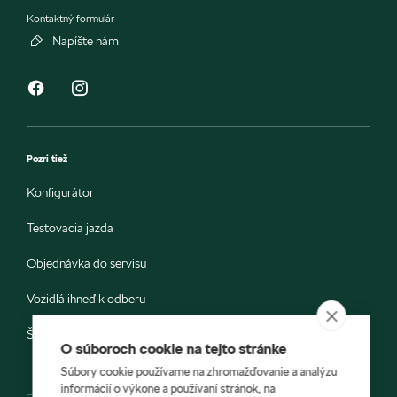
Kontaktný formulár
Napíšte nám
Pozri tiež
Konfigurátor
Testovacia jazda
Objednávka do servisu
Vozidlá ihneď k odberu
Škoda E-shop
O súboroch cookie na tejto stránke
Súbory cookie používame na zhromažďovanie a analýzu
informácií o výkone a používaní stránok, na