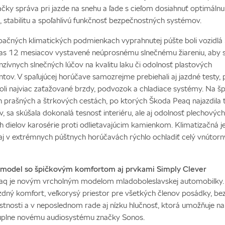
čky správa pri jazde na snehu a ľade s cieľom dosiahnuť optimálnu
ť, stabilitu a spoľahlivú funkčnosť bezpečnostných systémov.
pačných klimatických podmienkach vyprahnutej púšte boli vozidlá
s 12 mesiacov vystavené neúprosnému slnečnému žiareniu, aby sa
nzívnych slnečných lúčov na kvalitu laku či odolnosť plastových
ov. V spaľujúcej horúčave samozrejme prebiehali aj jazdné testy,
oli najviac zaťažované brzdy, podvozok a chladiace systémy. Na šp
 prašných a štrkových cestách, po ktorých Škoda Peaq najazdila t
, sa skúšala dokonalá tesnosť interiéru, ale aj odolnosť plechových
h dielov karosérie proti odlietavajúcim kamienkom. Klimatizačná 
aj v extrémnych púštnych horúčavách rýchlo ochladiť celý vnútorn
 model so špičkovým komfortom aj prvkami Simply Clever
aq je novým vrcholným modelom mladoboleslavskej automobilky.
zdný komfort, veľkorysý priestor pre všetkých členov posádky, b
astnosti a v neposlednom rade aj nízku hlučnosť, ktorá umožňuje n
úplne novému audiosystému značky Sonos.