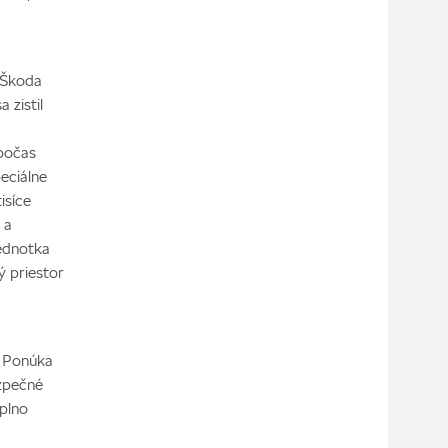
 Škoda
 zistil
 počas
eciálne
isíce
 a
jednotka
ý priestor
 Ponúka
ezpečné
aplno