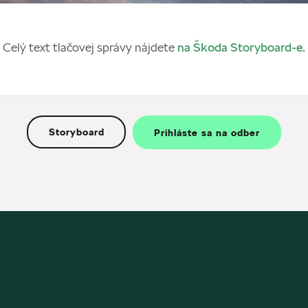
Celý text tlačovej správy nájdete
na Škoda Storyboard-e
.
Storyboard
Prihláste sa na odber