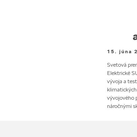
15. júna 
Svetová prem
Elektrické 
vývoja a tes
klimatických
vývojového p
náročnými sk