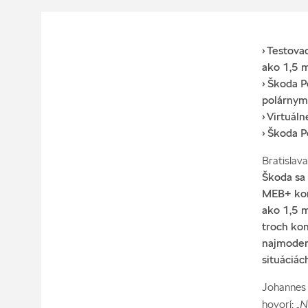
› Testova
ako 1,5 m
› Škoda 
polárny
› Virtuál
› Škoda 
Bratislav
Škoda sa 
MEB+ konc
ako 1,5 
troch ko
najmoder
situáciác
Johannes 
„N
hovorí: