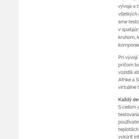
vývoja a 
všetkých 
sme testov
v spaľujú
kruhom, k
komponent
Pri vývoj
pričom bo
vozidlá a
Afrike a 
virtuálne
Každý det
S cieľom 
testovania
používate
teplotách
vykúriť i