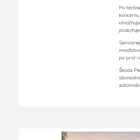
Po techni
koncernu
umožňujú
poskytuje
Samozrejm
množstvom
po prvý r
Škoda Pea
slávnostn
automobil