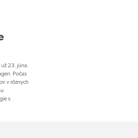
e
už 23. júna.
agen. Počas
rov v rôznych
hu
gie s