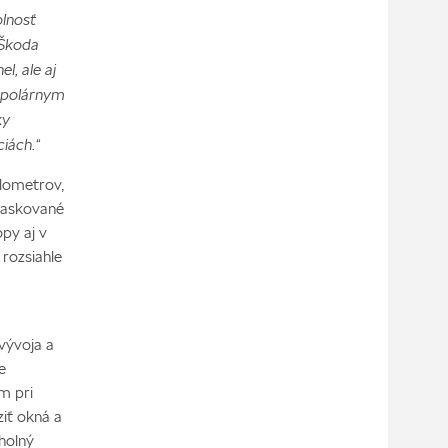
olnosť
 Škoda
l, ale aj
 polárnym
ky
iách.“
ilometrov,
Maskované
py aj v
 rozsiahle
vývoja a
e
m pri
iť okná a
holný