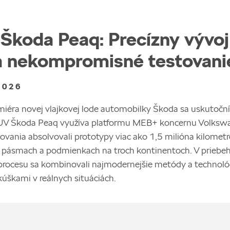
Škoda Peaq: Precízny vývoj
a nekompromisné testovani
2026
iéra novej vlajkovej lode automobilky Škoda sa uskutoční 
SUV Škoda Peaq využíva platformu MEB+ koncernu Volksw
tovania absolvovali prototypy viac ako 1,5 milióna kilomet
 pásmach a podmienkach na troch kontinentoch. V priebe
rocesu sa kombinovali najmodernejšie metódy a technoló
úškami v reálnych situáciách.