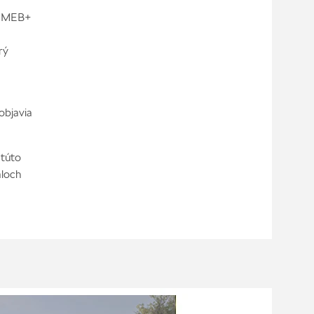
mu MEB+
rý
objavia
 túto
áloch