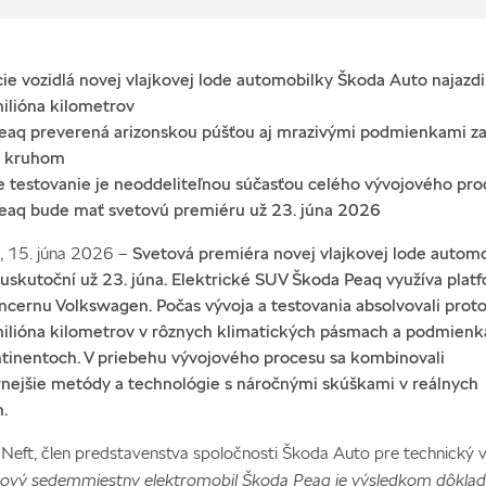
cie vozidlá novej vlajkovej lode automobilky Škoda Auto najazdil
ilióna kilometrov
Peaq preverená arizonskou púšťou aj mrazivými podmienkami z
m kruhom
ne testovanie je neoddeliteľnou súčasťou celého vývojového pr
Peaq bude mať svetovú premiéru už 23. júna 2026
a, 15. júna 2026 –
Svetová premiéra novej vlajkovej lode autom
uskutoční už 23. júna. Elektrické SUV Škoda Peaq využíva plat
ernu Volkswagen. Počas vývoja a testovania absolvovali proto
milióna kilometrov v rôznych klimatických pásmach a podmienk
ntinentoch. V priebehu vývojového procesu sa kombinovali
nejšie metódy a technológie s náročnými skúškami v reálnych
h.
Neft, člen predstavenstva spoločnosti Škoda Auto pre technický v
ový sedemmiestny elektromobil Škoda Peaq je výsledkom dôkla