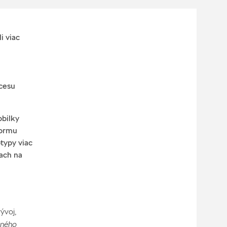
i viac
a
ocesu
obilky
formu
typy viac
ach na
ývoj,
dného