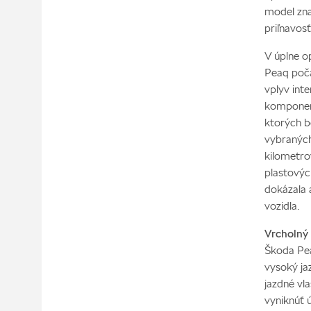
model zna
priľnavos
V úplne o
Peaq poča
vplyv inte
komponent
ktorých b
vybraných
kilometrov
plastovýc
dokázala 
vozidla.
Vrcholný
Škoda Pe
vysoký ja
jazdné vl
vyniknúť 