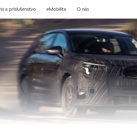
is a príslušenstvo
eMobilita
O nás