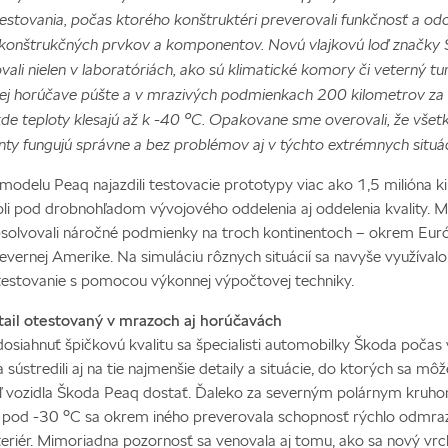
testovania, počas ktorého konštruktéri preverovali funkčnosť a od
konštrukčných prvkov a komponentov. Novú vlajkovú loď značky
ali nielen v laboratóriách, ako sú klimatické komory či veterný tune
cej horúčave púšte a v mrazivých podmienkach 200 kilometrov za
de teploty klesajú až k -40 °C. Opakovane sme overovali, že všet
y fungujú správne a bez problémov aj v týchto extrémnych situác
i modelu Peaq najazdili testovacie prototypy viac ako 1,5 milióna k
li pod drobnohľadom vývojového oddelenia aj oddelenia kvality. 
bsolvovali náročné podmienky na troch kontinentoch – okrem Euró
Severnej Amerike. Na simuláciu rôznych situácií sa navyše využívalo
 testovanie s pomocou výkonnej výpočtovej techniky.
ail otestovaný v mrazoch aj horúčavách
dosiahnuť špičkovú kvalitu sa špecialisti automobilky Škoda počas 
 sústredili aj na tie najmenšie detaily a situácie, do ktorých sa môž
ľ vozidla Škoda Peaq dostať. Ďaleko za severným polárnym kruho
 pod -30 °C sa okrem iného preverovala schopnosť rýchlo odmraz
nteriér. Mimoriadna pozornosť sa venovala aj tomu, ako sa nový vrc