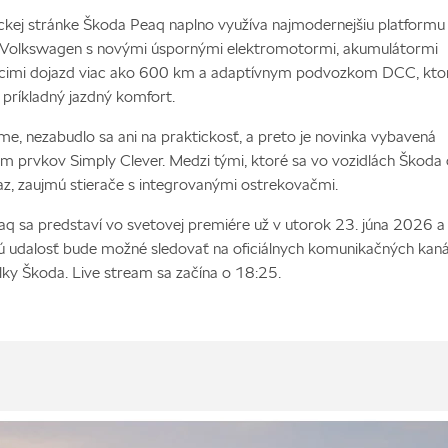
ckej stránke Škoda Peaq naplno využíva najmodernejšiu platfor
 Volkswagen s novými úspornými elektromotormi, akumulátormi
cimi dojazd viac ako 600 km a adaptívnym podvozkom DCC, kto
 príkladný jazdný komfort.
e, nezabudlo sa ani na praktickosť, a preto je novinka vybavená
 prvkov Simply Clever. Medzi tými, ktoré sa vo vozidlách Škoda 
az, zaujmú stierače s integrovanými ostrekovačmi.
q sa predstaví vo svetovej premiére už v utorok 23. júna 2026 a
ú udalosť bude možné sledovať na oficiálnych komunikačných kan
ky Škoda. Live stream sa začína o 18:25.