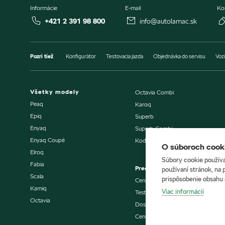
Informácie
E-mail
Ko
+421 2 391 98 800
info@autolamac.sk
Pozri tiež
Konfigurátor
Testovacia jazda
Objednávka do servisu
Vozi
Všetky modely
Octavia Combi
Peaq
Karoq
Epiq
Superb
Enyaq
Superb Combi
Enyaq Coupé
Kodiaq
O súboroch cooki
Elroq
Súbory cookie používa
Fabia
Predaj vozidiel
používaní stránok, na 
Scala
prispôsobenie obsahu 
Cenníky a katalógy
Kamiq
Viac informácií
Testovacia jazda
Octavia
Dostupné vozidlá skladom
Cenníky a katalógy