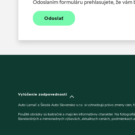
Odoslaním formuláru prehlasujete, že vám 
Odoslať
Vylúčenie zodpovednosti
Auto Lamač a Škoda Auto Slovensko s.r.o. si vyhradzujú právo zmeny cien, f
Použité obrázky sú ilustračné a majú len informatívny charakter. Na fotogra
štandardných a mimoriadnych výbavách, aktuálnych cenách, podmienkach a 