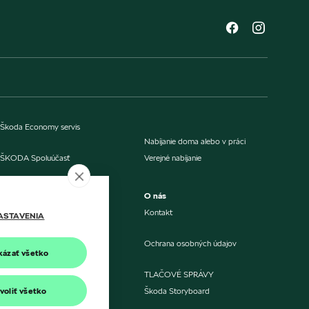
Škoda Economy servis
Nabíjanie doma alebo v práci
ŠKODA Spoluúčasť
Verejné nabíjanie
eMobilita
O nás
eMobilita od značky Škoda
Kontakt
ASTAVENIA
Mapa nabíjačiek
Ochrana osobných údajov
Kalkulačka nabíjania
kázať všetko
Kalkulačka úspory
TLAČOVÉ SPRÁVY
Porovnanie nákladov
voliť všetko
Škoda Storyboard
Aktualizácia softvéru