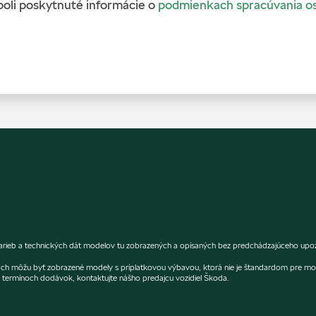
boli poskytnuté informácie o
podmienkach spracúvania o
arieb a technických dát modelov tu zobrazených a opísaných bez predchádzajúceho upozo
fiách môžu byť zobrazené modely s príplatkovou výbavou, ktorá nie je štandardom pre mo
termínoch dodávok, kontaktujte nášho predajcu vozidiel Škoda.