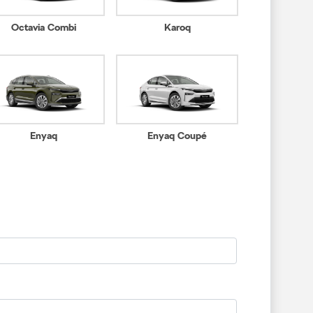
Octavia Combi
Karoq
Enyaq
Enyaq Coupé