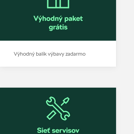
Výhodný balík výbavy zadarmo