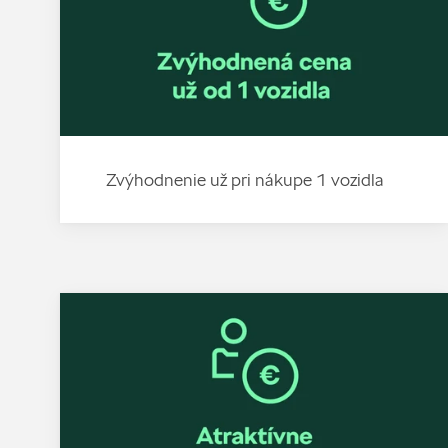
Zvýhodnenie už pri nákupe 1 vozidla