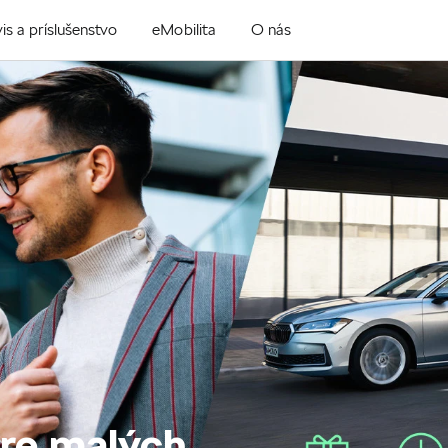
is a príslušenstvo
eMobilita
O nás
pre malých