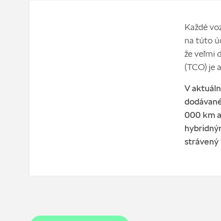
Každé voz
na túto ú
že veľmi 
(TCO) je a
V aktuál
dodávané
000 km al
hybridný
strávený 