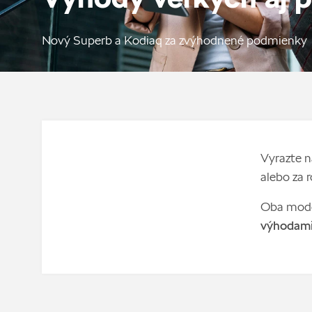
Nový Superb a Kodiaq za zvýhodnené podmienky
Vyrazte n
alebo za
Oba model
výhodami