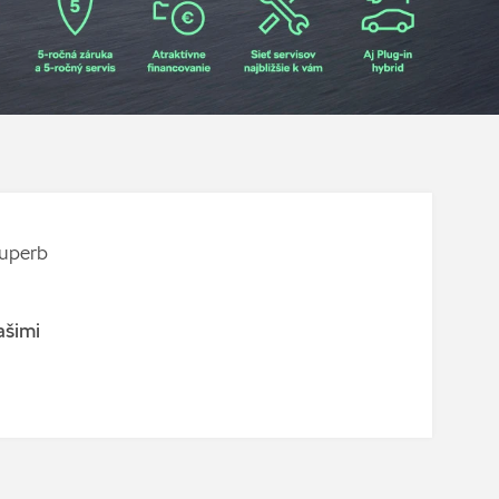
Superb
ašimi