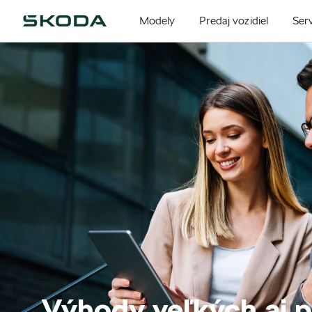
Modely
Predaj vozidiel
Serv
Výhody veľkých aj 