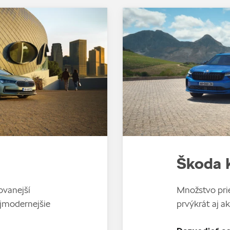
Škoda 
ovanejší
Množstvo prie
ajmodernejšie
prvýkrát aj ak