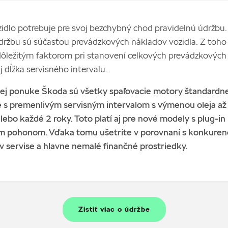
idlo potrebuje pre svoj bezchybný chod pravidelnú údržbu
držbu sú súčasťou prevádzkových nákladov vozidla. Z toho
dôležitým faktorom pri stanovení celkových prevádzkových
j dĺžka servisného intervalu.
nej ponuke Škoda sú všetky spaľovacie motory štandardn
 s premenlivým servisným intervalom s výmenou oleja až
ebo každé 2 roky. Toto platí aj pre nové modely s plug-in
m pohonom. Vďaka tomu ušetríte v porovnaní s konkuren
v servise a hlavne nemalé finančné prostriedky.
Zistiť viac o údržbe