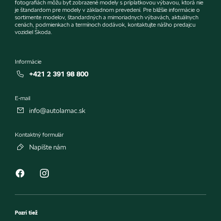
fotografiách môžu byť zobrazené modely s príplatkovou výbavou, ktorá nie
je štandardom pre modely v základnom prevedení. Pre bližšie informácie o
sortimente modelov, štandardných a mimoriadnych výbavách, aktuálnych
cenách, podmienkach a termínoch dodávok, kontaktujte nášho predajcu
vozidiel Škoda.
Informácie
+421 2 391 98 800
E-mail
info@autolamac.sk
Kontaktný formulár
Napíšte nám
Pozri tiež