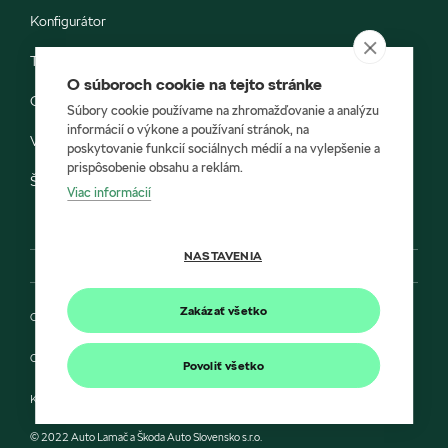
Konfigurátor
Testovacia jazda
O súboroch cookie na tejto stránke
Objednávka do servisu
Súbory cookie používame na zhromažďovanie a analýzu
informácií o výkone a používaní stránok, na
Vozidlá ihneď k odberu
poskytovanie funkcií sociálnych médií a na vylepšenie a
prispôsobenie obsahu a reklám.
Škoda E-shop
Viac informácií
NASTAVENIA
Zakázať všetko
Ochrana osobných údajov
Cookies
Povoliť všetko
Kontakt
© 2022 Auto Lamač a Škoda Auto Slovensko s.r.o.