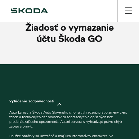
Žiadosť o vymazanie
účtu Škoda GO
Vylúčenie zodpovednosti
Auto Lamač a Škoda Auto Slovensko s.r.o. si vyhradzujú právo zmeny cien,
farieb a technických dát modelov tu zobrazených a opísaných bez
predchádzajúceho upozornenia. Autori servera si vyhradzujú právo chýb
zápisu a omylu.
Použité obrázky sú ilustračné a majú len informatívny charakter. Na