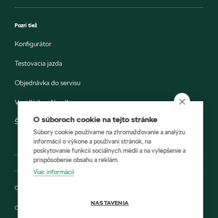
Pozri tiež
Konfigurátor
Testovacia jazda
Objednávka do servisu
Vozidlá ihneď k odberu
O súboroch cookie na tejto stránke
Škoda E-shop
Súbory cookie používame na zhromažďovanie a analýzu
informácií o výkone a používaní stránok, na
poskytovanie funkcií sociálnych médií a na vylepšenie a
prispôsobenie obsahu a reklám.
Viac informácií
Ochrana osobných údajov
NASTAVENIA
Cookies