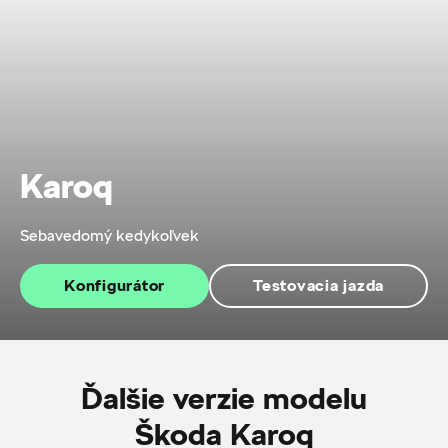
Karoq
Sebavedomý kedykoľvek
Konfigurátor
Testovacia jazda
Ďalšie verzie modelu
Škoda Karoq