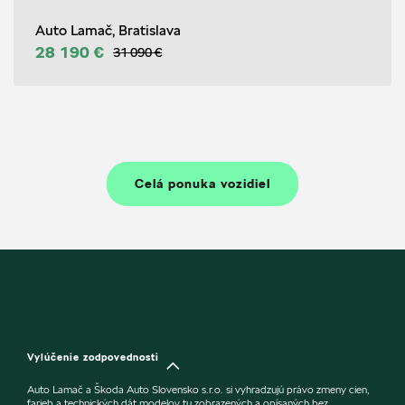
Auto Lamač, Bratislava
28 190 €
31 090 €
Celá ponuka vozidiel
Vylúčenie zodpovednosti
Auto Lamač a Škoda Auto Slovensko s.r.o. si vyhradzujú právo zmeny cien,
farieb a technických dát modelov tu zobrazených a opísaných bez