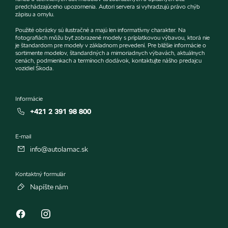
predchádzajúceho upozornenia. Autori servera si vyhradzujú právo chýb
zápisu a omylu.
Použité obrázky sú ilustračné a majú len informatívny charakter. Na
fotografiách môžu byť zobrazené modely s príplatkovou výbavou, ktorá nie
je štandardom pre modely v základnom prevedení. Pre bližšie informácie o
sortimente modelov, štandardných a mimoriadnych výbavách, aktuálnych
cenách, podmienkach a termínoch dodávok, kontaktujte nášho predajcu
vozidiel Škoda.
Informácie
+421 2 391 98 800
E-mail
info@autolamac.sk
Kontaktný formulár
Napíšte nám