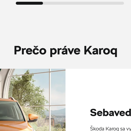
Prečo práve Karoq
Sebaved
Škoda Karoq sa v