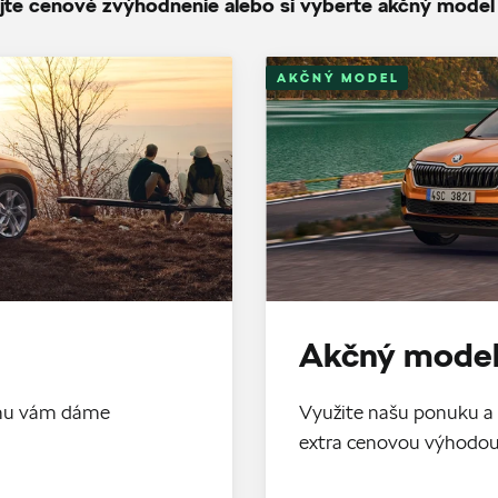
jte cenové zvýhodnenie alebo si vyberte akčný model
AKČNÝ MODEL
Akčný model
tomu vám dáme
Využite našu ponuku a 
extra cenovou výhodo