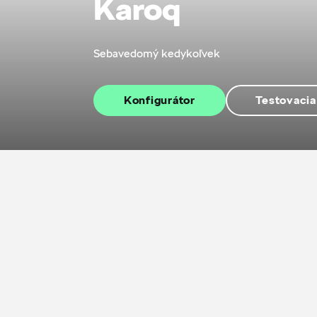
Karoq
Sebavedomý kedykoľvek
Konfigurátor
Testovacia